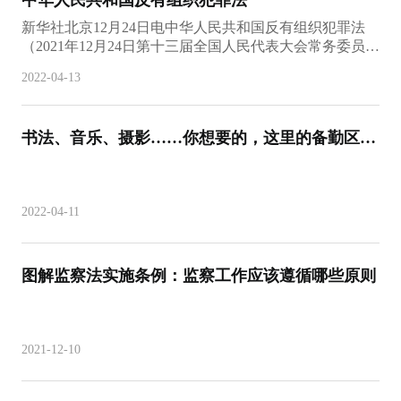
中华人民共和国反有组织犯罪法
新华社北京12月24日电中华人民共和国反有组织犯罪法
（2021年12月24日第十三届全国人民代表大会常务委员会
第三十二次会议通过）目录第一章 总则第二章 预防和
2022-04-13
治理第三章 案件办理第四章 涉案财产认定和处置第五
章 国家工作人员涉有组织犯罪的处理第六章 国际合作
第七
书法、音乐、摄影……你想要的，这里的备勤区都
有！
2022-04-11
图解监察法实施条例：监察工作应该遵循哪些原则
2021-12-10