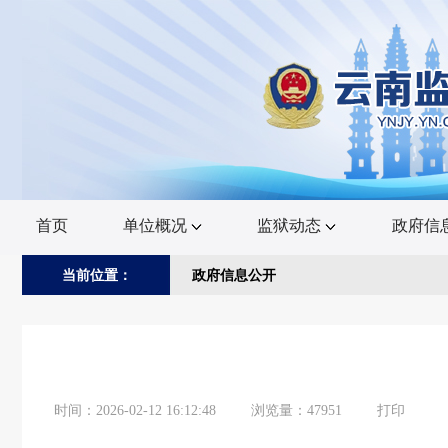
欢
迎
进
入
云
南
监
狱
网,
盲
人
用
户
首页
单位概况
监狱动态
政府信
使
用
操
当前位置：
政府信息公开
作
智
能
引
导，
请
按
快
时间：2026-02-12 16:12:48
浏览量：47951
打印
捷
键