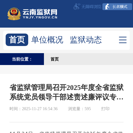
首页
单位概况
监狱动态
政府信息公开
清风监狱
当前位置：
首页
综合资讯
通知公告
时政要闻
图片新闻
省监狱管理局召开2025年度全省监狱
建言献策
系统党员领导干部述责述廉评议专题
党委（扩大）会议
时间：2025-11-27 16:54:36
浏览量：595
打印