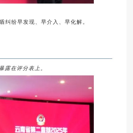
矛盾纠纷早发现、早介入、早化解。
暴露在评分表上。