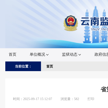
欢
迎
进
入
云
南
监
狱
网,
盲
人
用
户
首页
单位概况
监狱动态
政府信
使
用
操
当前位置：
首页
作
智
能
引
导，
请
省
按
快
时间：2025-09-17 15:12:07
浏览量：582
打印
捷
键